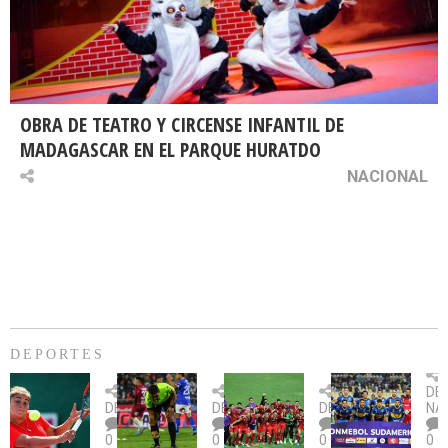
OBRA DE TEATRO Y CIRCENSE INFANTIL DE
MADAGASCAR EN EL PARQUE HURATDO
NACIONAL
DEPORTES
Billie
U.
Copa
Eve
DE
Jean
Católica
Sudamericana:
tie
DEPORTES
DEPORTES
DEPORTES
NA
King
fue
U.
un
0
0
0
0
Cup:
citada
La
dur