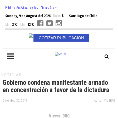
Publicación Avisos Legales
|
Bienes Raices
Sunday, 9 de August del 2026
Dólar:
$--
Santiago de Chile
Min:
2℃
Max:
12℃
COTIZAR PUBLICACION
NOTICIAS
Gobierno condena manifestante armado
en concentración a favor de la dictadura
Diciembre 30, 2019
Author: VIVEPAIS
Views: 980