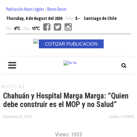
Publicación Avisos Legales
|
Bienes Raices
Thursday, 6 de August del 2026
Dólar:
$--
Santiago de Chile
Min:
6℃
Max:
15℃
COTIZAR PUBLICACION
NOTICIAS
Chahuán y Hospital Marga Marga: “Quien
debe construir es el MOP y no Salud”
Diciembre 29, 2019
Author: VIVEPAIS
Views: 1053