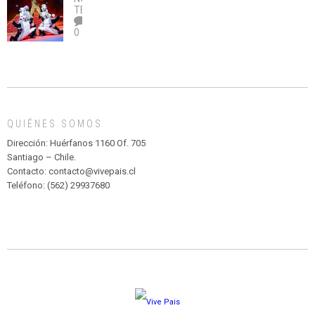
legalice
DE
TEATRO
el
TEATRO
0
abuso”
Y
CIRCENSE
INFANTIL
DE
MADAGASCAR
EN
EL
QUIÉNES SOMOS
PARQUE
HURATDO
Dirección: Huérfanos 1160 Of. 705
Santiago – Chile.
Contacto: contacto@vivepais.cl
Teléfono: (562) 29937680