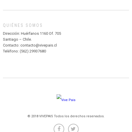
DE
MADAGASCAR
EN
EL
QUIÉNES SOMOS
PARQUE
HURATDO
Dirección: Huérfanos 1160 Of. 705
Santiago – Chile.
Contacto: contacto@vivepais.cl
Teléfono: (562) 29937680
© 2018 VIVEPAIS Todos los derechos reservados.