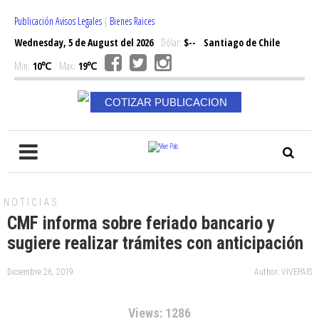
Publicación Avisos Legales
|
Bienes Raices
Wednesday, 5 de August del 2026
Dólar:
$--
Santiago de Chile
Min:
10℃
Max:
19℃
COTIZAR PUBLICACION
NOTICIAS
CMF informa sobre feriado bancario y
sugiere realizar trámites con anticipación
Diciembre 26, 2019
Author: VIVEPAIS
Views: 1286