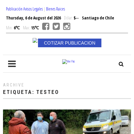
Publicación Avisos Legales
|
Bienes Raices
Thursday, 6 de August del 2026
Dólar:
$--
Santiago de Chile
Min:
6℃
Max:
15℃
COTIZAR PUBLICACION
ARCHIVE
ETIQUETA:
TESTEO