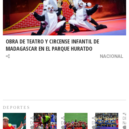
OBRA DE TEATRO Y CIRCENSE INFANTIL DE
MADAGASCAR EN EL PARQUE HURATDO
NACIONAL
DEPORTES
Billie
U.
Copa
Eve
DE
Jean
Católica
Sudamericana:
tie
DEPORTES
DEPORTES
DEPORTES
NA
King
fue
U.
un