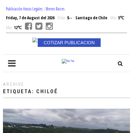
Publicación Avisos Legales
|
Bienes Raices
Friday, 7 de August del 2026
Dólar:
$--
Santiago de Chile
Min:
5℃
Max:
12℃
COTIZAR PUBLICACION
ARCHIVE
ETIQUETA:
CHILOÉ