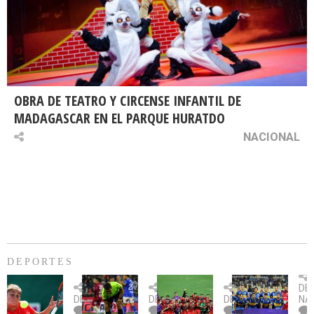
OBRA DE TEATRO Y CIRCENSE INFANTIL DE
MADAGASCAR EN EL PARQUE HURATDO
NACIONAL
DEPORTES
Billie
U.
Copa
Eve
DE
Jean
Católica
Sudamericana:
tie
DEPORTES
DEPORTES
DEPORTES
NA
King
fue
U.
un