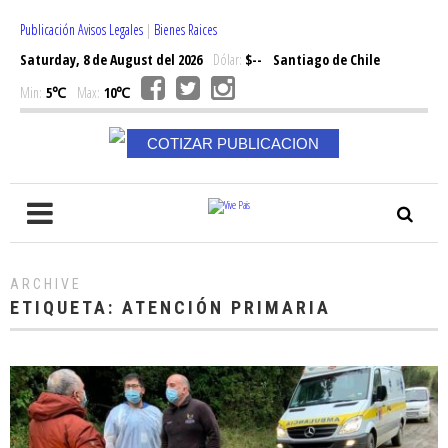
Publicación Avisos Legales
|
Bienes Raices
Saturday, 8 de August del 2026
Dólar:
$--
Santiago de Chile
Min:
5℃
Max:
10℃
COTIZAR PUBLICACION
ARCHIVE
ETIQUETA:
ATENCIÓN PRIMARIA