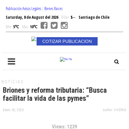
Publicación Avisos Legales
|
Bienes Raices
Saturday, 8 de August del 2026
Dólar:
$--
Santiago de Chile
Min:
5℃
Max:
10℃
COTIZAR PUBLICACION
NOTICIAS
Briones y reforma tributaria: “Busca
facilitar la vida de las pymes”
Enero 30, 2020
Author: VIVEPAIS
Views: 1239